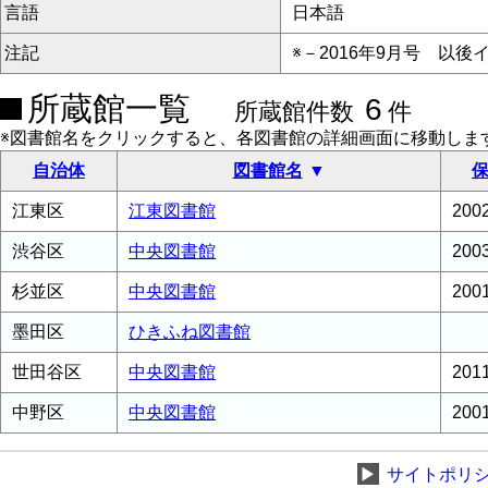
言語
日本語
注記
※－2016年9月号 以
所蔵館一覧
6
所蔵館件数
件
※図書館名をクリックすると、各図書館の詳細画面に移動しま
自治体
図書館名
保
江東区
江東図書館
20
渋谷区
中央図書館
20
杉並区
中央図書館
20
墨田区
ひきふね図書館
世田谷区
中央図書館
20
中野区
中央図書館
20
▶
サイトポリ