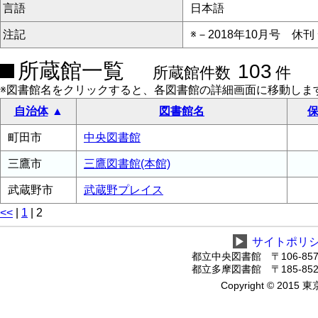
言語
日本語
注記
※－2018年10月号 休刊
所蔵館一覧
103
所蔵館件数
件
※図書館名をクリックすると、各図書館の詳細画面に移動しま
自治体
図書館名
保
町田市
中央図書館
三鷹市
三鷹図書館(本館)
武蔵野市
武蔵野プレイス
<<
|
1
|
2
▶
サイトポリ
都立中央図書館 〒106-8575
都立多摩図書館 〒185-8520
Copyright © 2015 