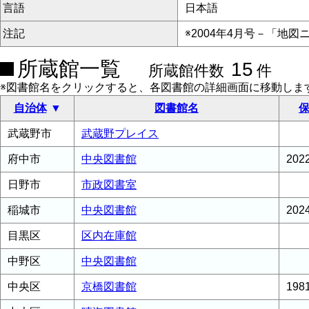
言語
日本語
注記
※2004年4月号－「地
所蔵館一覧
15
所蔵館件数
件
※図書館名をクリックすると、各図書館の詳細画面に移動しま
自治体
図書館名
保
武蔵野市
武蔵野プレイス
府中市
中央図書館
20
日野市
市政図書室
稲城市
中央図書館
20
目黒区
区内在庫館
中野区
中央図書館
中央区
京橋図書館
19