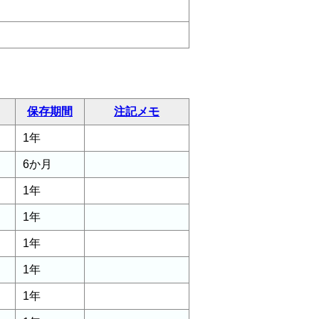
保存期間
注記メモ
1年
6か月
1年
1年
1年
1年
1年