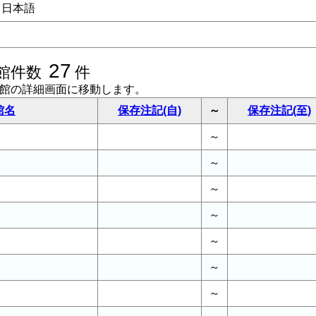
日本語
27
館件数
件
書館の詳細画面に移動します。
館名
保存注記(自)
～
保存注記(至)
～
～
～
～
～
～
～