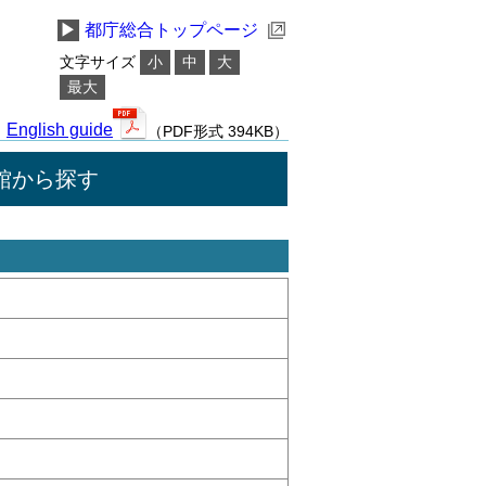
▶
都庁総合トップページ
文字サイズ
小
中
大
最大
English guide
（PDF形式 394KB）
館から探す