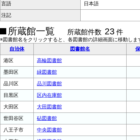
言語
日本語
注記
所蔵館一覧
23
所蔵館件数
件
※図書館名をクリックすると、各図書館の詳細画面に移動しま
自治体
図書館名
保
港区
高輪図書館
墨田区
緑図書館
品川区
品川図書館
目黒区
区内在庫館
大田区
大田図書館
世田谷区
砧図書館
八王子市
中央図書館