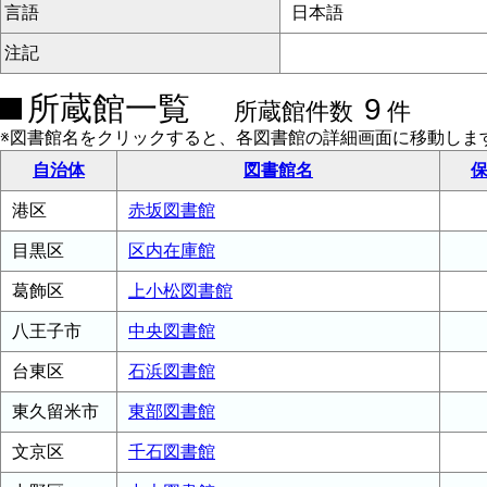
言語
日本語
注記
所蔵館一覧
9
所蔵館件数
件
※図書館名をクリックすると、各図書館の詳細画面に移動しま
自治体
図書館名
保
港区
赤坂図書館
目黒区
区内在庫館
葛飾区
上小松図書館
八王子市
中央図書館
台東区
石浜図書館
東久留米市
東部図書館
文京区
千石図書館