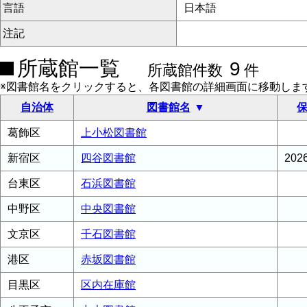
言語
日本語
注記
所蔵館一覧
9
所蔵館件数
件
※図書館名をクリックすると、各図書館の詳細画面に移動しま
自治体
図書館名
保
葛飾区
上小松図書館
新宿区
四谷図書館
20
台東区
石浜図書館
中野区
中央図書館
文京区
千石図書館
港区
赤坂図書館
目黒区
区内在庫館