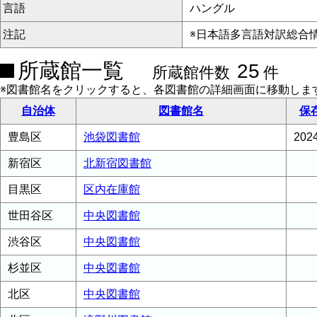
言語
ハングル
注記
※日本語多言語対訳総合
所蔵館一覧
25
所蔵館件数
件
※図書館名をクリックすると、各図書館の詳細画面に移動しま
自治体
図書館名
保
豊島区
池袋図書館
20
新宿区
北新宿図書館
目黒区
区内在庫館
世田谷区
中央図書館
渋谷区
中央図書館
杉並区
中央図書館
北区
中央図書館