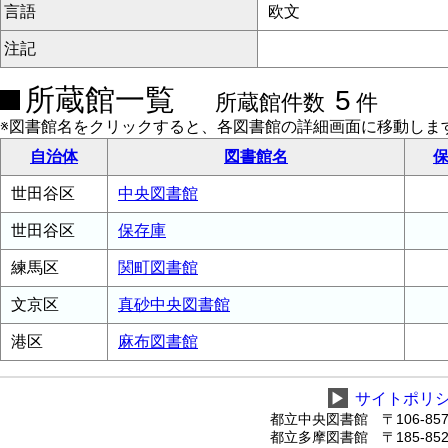
言語
欧文
注記
所蔵館一覧
5
所蔵館件数
件
※図書館名をクリックすると、各図書館の詳細画面に移動しま
自治体
図書館名
保
世田谷区
中央図書館
世田谷区
保存庫
練馬区
関町図書館
文京区
真砂中央図書館
港区
麻布図書館
▶
サイトポリ
都立中央図書館 〒106-8575
都立多摩図書館 〒185-8520