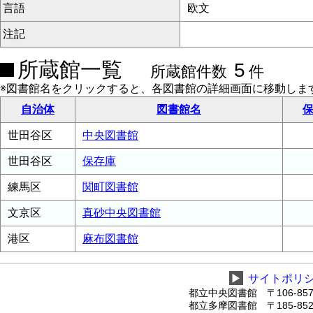
言語
欧文
注記
所蔵館一覧
5
所蔵館件数
件
※図書館名をクリックすると、各図書館の詳細画面に移動しま
自治体
図書館名
保
世田谷区
中央図書館
世田谷区
保存庫
練馬区
関町図書館
文京区
真砂中央図書館
港区
麻布図書館
▶
サイトポリ
都立中央図書館 〒106-8575
都立多摩図書館 〒185-8520