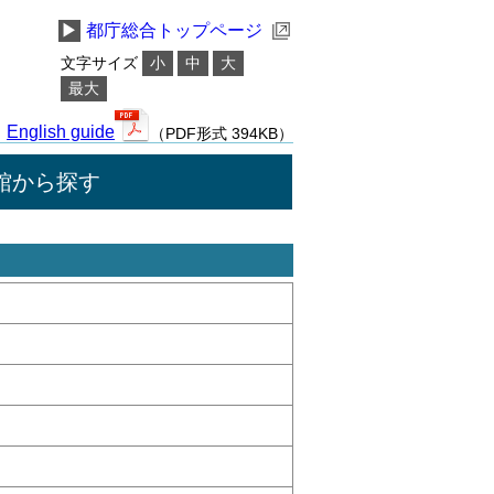
▶
都庁総合トップページ
文字サイズ
小
中
大
最大
English guide
（PDF形式 394KB）
館から探す