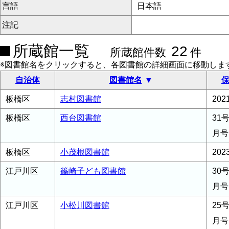
言語
日本語
注記
所蔵館一覧
22
所蔵館件数
件
※図書館名をクリックすると、各図書館の詳細画面に移動しま
自治体
図書館名
保
板橋区
志村図書館
20
板橋区
西台図書館
31
月号
板橋区
小茂根図書館
20
江戸川区
篠崎子ども図書館
30号
月号
江戸川区
小松川図書館
25
月号