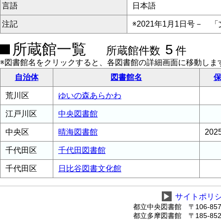
言語
日本語
注記
※2021年1月1日号－ 
所蔵館一覧
5
所蔵館件数
件
※図書館名をクリックすると、各図書館の詳細画面に移動しま
自治体
図書館名
保
荒川区
ゆいの森あらかわ
江戸川区
中央図書館
中央区
晴海図書館
20
千代田区
千代田図書館
千代田区
日比谷図書文化館
▶
サイトポリ
都立中央図書館 〒106-8575
都立多摩図書館 〒185-8520