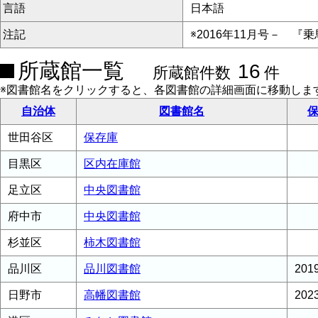
言語
日本語
注記
※2016年11月号－ 『
所蔵館一覧
16
所蔵館件数
件
※図書館名をクリックすると、各図書館の詳細画面に移動しま
自治体
図書館名
保
世田谷区
保存庫
目黒区
区内在庫館
足立区
中央図書館
府中市
中央図書館
杉並区
柿木図書館
品川区
品川図書館
20
日野市
高幡図書館
20