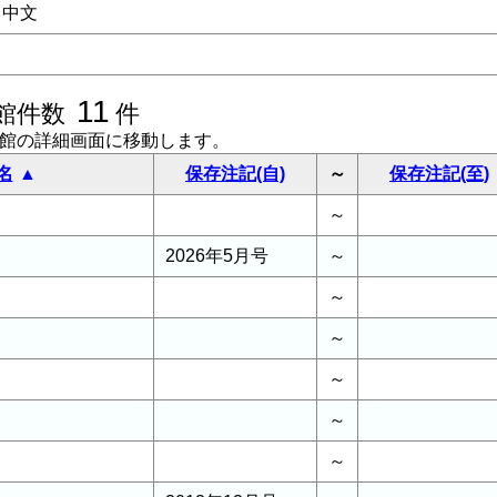
中文
11
館件数
件
書館の詳細画面に移動します。
名
保存注記(自)
～
保存注記(至)
～
2026年5月号
～
～
～
～
～
～