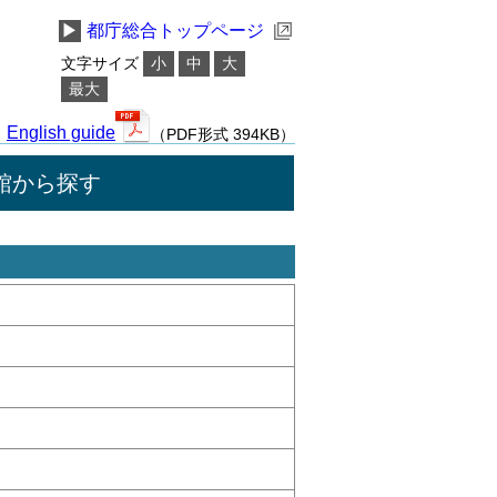
▶
都庁総合トップページ
文字サイズ
小
中
大
最大
English guide
（PDF形式 394KB）
館から探す