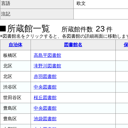
言語
欧文
注記
所蔵館一覧
23
所蔵館件数
件
※図書館名をクリックすると、各図書館の詳細画面に移動しま
自治体
図書館名
保
板橋区
高島平図書館
北区
滝野川図書館
北区
赤羽図書館
渋谷区
中央図書館
世田谷区
桜丘図書館
豊島区
中央図書館
豊島区
池袋図書館