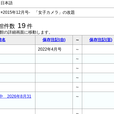
日本語
※2015年12月号- 「女子カメラ」の改題
19
館件数
件
書館の詳細画面に移動します。
館名
保存注記(自)
～
保存注記(至)
2022年4月号
～
～
～
～
～
 2026年8月31
～
～