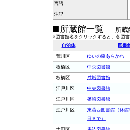
言語
注記
所蔵館一覧
所蔵
※図書館名をクリックすると、各図
自治体
図書
荒川区
ゆいの森あらかわ
板橋区
中央図書館
板橋区
成増図書館
江戸川区
中央図書館
江戸川区
篠崎図書館
江戸川区
東葛西図書館（休館中
日まで）
大田区
馬込図書館