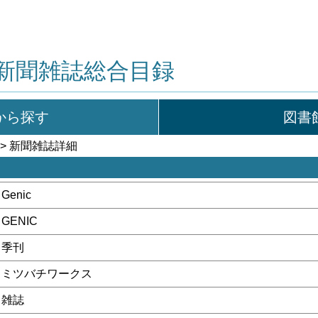
新聞雑誌総合目録
から探す
図書
> 新聞雑誌詳細
Genic
GENIC
季刊
ミツバチワークス
雑誌