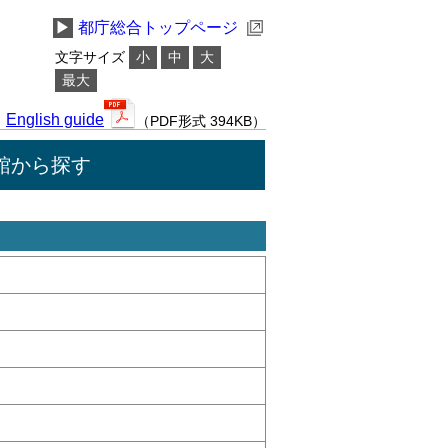
▶
都庁総合トップページ
文字サイズ
小
中
大
最大
English guide
（PDF形式 394KB）
館から探す