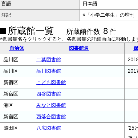
言語
日本語
注記
※「小学二年生」の増刊
所蔵館一覧
8
所蔵館件数
件
※図書館名をクリックすると、各図書館の詳細画面に移動しま
自治体
図書館名
保
品川区
二葉図書館
20
品川区
品川図書館
20
新宿区
こども図書館
新宿区
四谷図書館
港区
みなと図書館
新宿区
西落合図書館
墨田区
八広図書館
'2
キッ