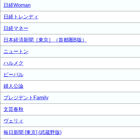
日経Woman
日経トレンディ
日経マネー
日本経済新聞［東京］（首都圏B版）
ニュートン
ハルメク
ビーパル
婦人公論
プレジデントFamily
文芸春秋
ヴェリィ
毎日新聞 [東京] (武蔵野版)