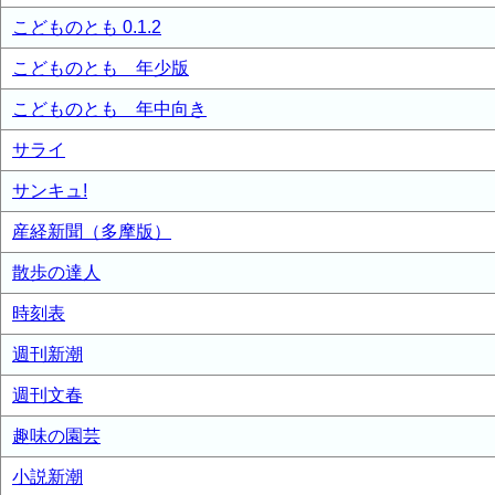
こどものとも 0.1.2
こどものとも 年少版
こどものとも 年中向き
サライ
サンキュ!
産経新聞（多摩版）
散歩の達人
時刻表
週刊新潮
週刊文春
趣味の園芸
小説新潮