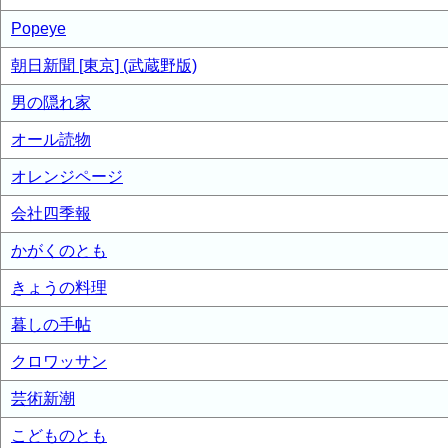
Popeye
朝日新聞 [東京] (武蔵野版)
男の隠れ家
オール読物
オレンジページ
会社四季報
かがくのとも
きょうの料理
暮しの手帖
クロワッサン
芸術新潮
こどものとも