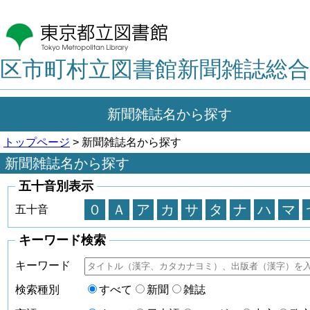
区市町村立図書館新聞雑誌総合
新聞雑誌名から探す
トップページ
> 新聞雑誌名から探す
新聞雑誌名から探す
五十音別表示
０
Ａ
ア
カ
サ
タ
ナ
ハ
マ
五十音
キーワード検索
キーワード
検索種別
すべて
新聞
雑誌