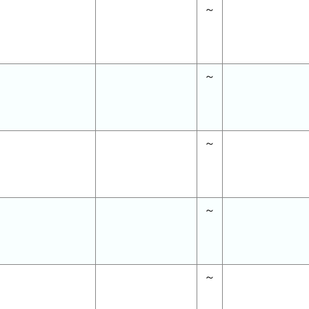
～
～
～
～
～