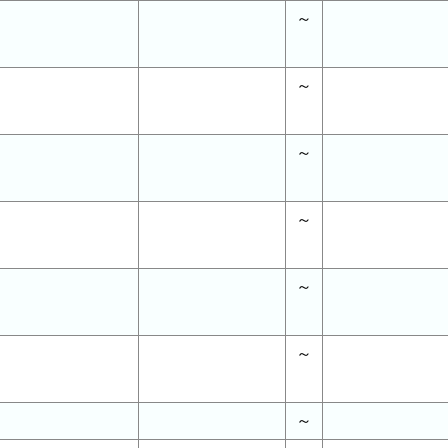
～
～
～
～
～
～
～