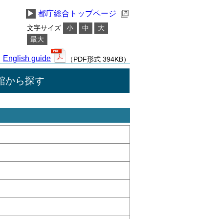
▶
都庁総合トップページ
文字サイズ
小
中
大
最大
English guide
（PDF形式 394KB）
館から探す