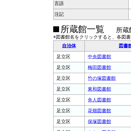
言語
注記
所蔵館一覧
所蔵
※図書館名をクリックすると、各図
自治体
図書
足立区
中央図書館
足立区
梅田図書館
足立区
竹の塚図書館
足立区
東和図書館
足立区
舎人図書館
足立区
花畑図書館
足立区
保塚図書館