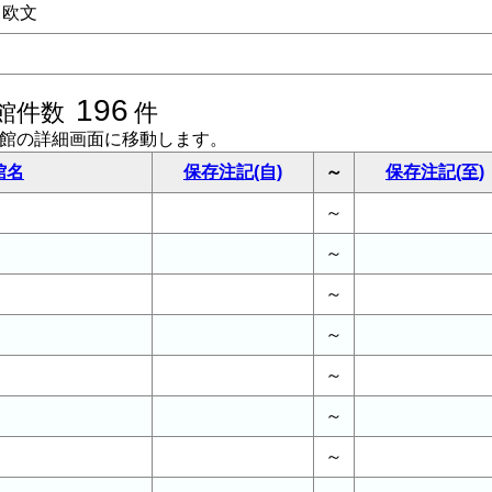
欧文
196
館件数
件
書館の詳細画面に移動します。
館名
保存注記(自)
～
保存注記(至)
～
～
～
～
～
～
～