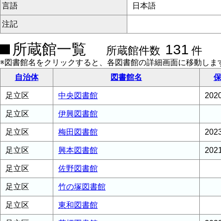
言語
日本語
注記
所蔵館一覧
131
所蔵館件数
件
※図書館名をクリックすると、各図書館の詳細画面に移動しま
自治体
図書館名
保
足立区
中央図書館
20
足立区
伊興図書館
足立区
梅田図書館
20
足立区
興本図書館
20
足立区
佐野図書館
足立区
竹の塚図書館
足立区
東和図書館