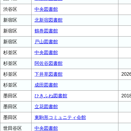
渋谷区
中央図書館
新宿区
北新宿図書館
新宿区
鶴巻図書館
新宿区
戸山図書館
杉並区
中央図書館
杉並区
阿佐谷図書館
杉並区
下井草図書館
20
杉並区
成田図書館
墨田区
ひきふね図書館
20
墨田区
立花図書館
墨田区
東駒形コミュニティ会館
世田谷区
中央図書館