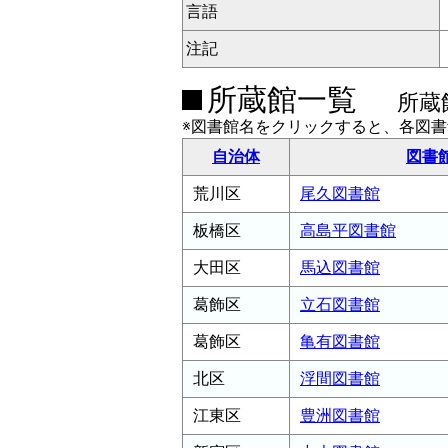
言語
注記
所蔵館一覧
所蔵
※図書館名をクリックすると、各図
自治体
図書
荒川区
尾久図書館
板橋区
高島平図書館
大田区
馬込図書館
葛飾区
立石図書館
葛飾区
亀有図書館
北区
浮間図書館
江東区
豊洲図書館