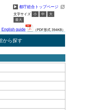
▶
都庁総合トップページ
文字サイズ
小
中
大
最大
English guide
（PDF形式 394KB）
館から探す