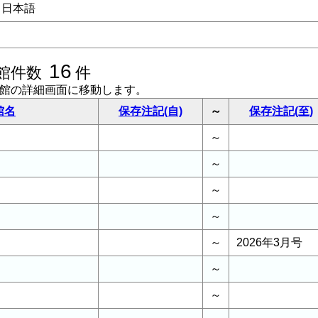
日本語
16
館件数
件
書館の詳細画面に移動します。
館名
保存注記(自)
～
保存注記(至)
～
～
～
～
～
2026年3月号
～
～