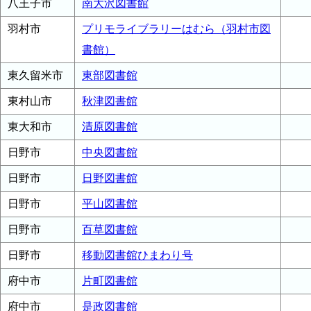
八王子市
南大沢図書館
羽村市
プリモライブラリーはむら（羽村市図
書館）
東久留米市
東部図書館
東村山市
秋津図書館
東大和市
清原図書館
日野市
中央図書館
日野市
日野図書館
日野市
平山図書館
日野市
百草図書館
日野市
移動図書館ひまわり号
府中市
片町図書館
府中市
是政図書館