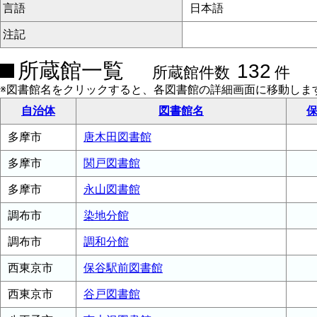
言語
日本語
注記
所蔵館一覧
132
所蔵館件数
件
※図書館名をクリックすると、各図書館の詳細画面に移動しま
自治体
図書館名
保
多摩市
唐木田図書館
多摩市
関戸図書館
多摩市
永山図書館
調布市
染地分館
調布市
調和分館
西東京市
保谷駅前図書館
西東京市
谷戸図書館