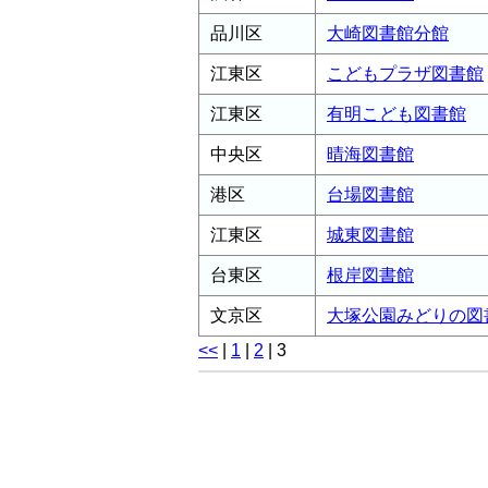
品川区
大崎図書館分館
江東区
こどもプラザ図書館
江東区
有明こども図書館
中央区
晴海図書館
港区
台場図書館
江東区
城東図書館
台東区
根岸図書館
文京区
大塚公園みどりの図
<<
|
1
|
2
|
3