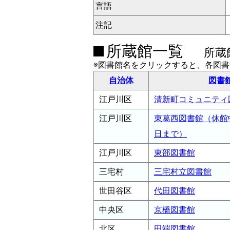
言語
注記
所蔵館一覧
所蔵
※図書館名をクリックすると、各図
自治体
図書
江戸川区
清新町コミュニティ
江戸川区
東葛西図書館（休館中
日まで）
江戸川区
東部図書館
三宅村
三宅村立図書館
世田谷区
代田図書館
中央区
京橋図書館
北区
田端図書館