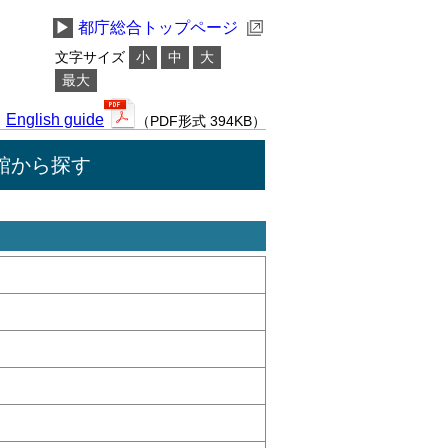
▶
都庁総合トップページ
文字サイズ
小
中
大
最大
English guide
（PDF形式 394KB）
館から探す