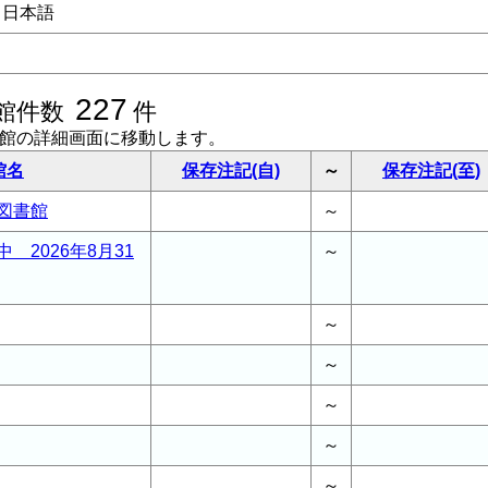
日本語
227
館件数
件
書館の詳細画面に移動します。
館名
保存注記(自)
～
保存注記(至)
図書館
～
 2026年8月31
～
～
～
～
～
～