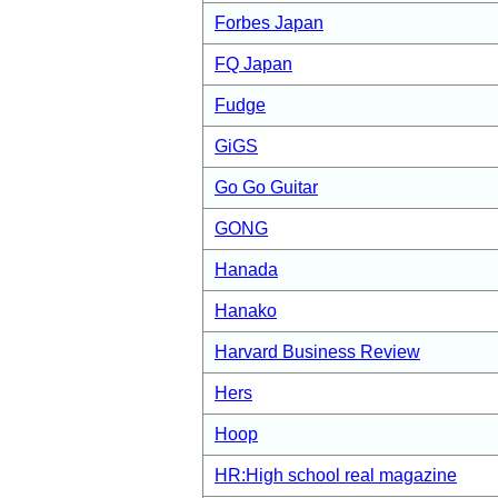
Forbes Japan
FQ Japan
Fudge
GiGS
Go Go Guitar
GONG
Hanada
Hanako
Harvard Business Review
Hers
Hoop
HR:High school real magazine