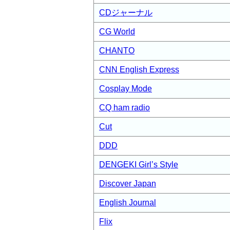
CDジャーナル
CG World
CHANTO
CNN English Express
Cosplay Mode
CQ ham radio
Cut
DDD
DENGEKI Girl’s Style
Discover Japan
English Journal
Flix