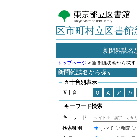
区市町村立図書館
新聞雑誌名
トップページ
> 新聞雑誌名から探す
新聞雑誌名から探す
五十音別表示
０
Ａ
ア
カ
五十音
キーワード検索
キーワード
検索種別
すべて
新聞