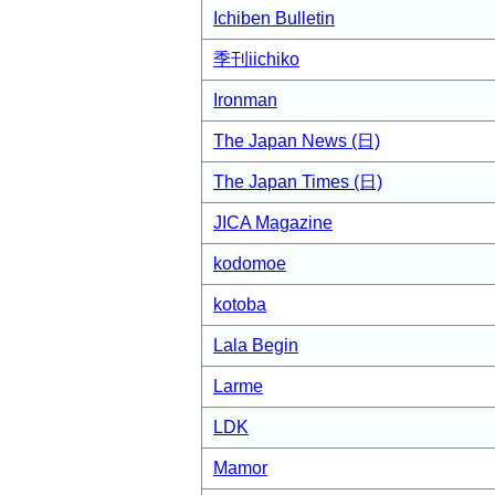
Ichiben Bulletin
季刊iichiko
Ironman
The Japan News (日)
The Japan Times (日)
JICA Magazine
kodomoe
kotoba
Lala Begin
Larme
LDK
Mamor