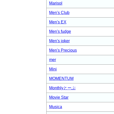
Marisol
Men's Club
Men's EX
Men's fudge
Men's joker
Men's Precious
mer
Mini
MOMENTUM
Monthlyとーぶ
Movie Star
Musica