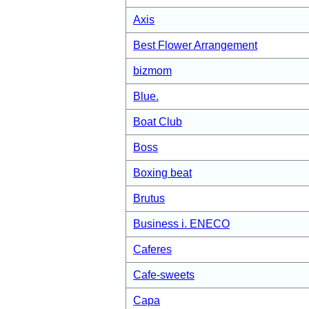
Axis
Best Flower Arrangement
bizmom
Blue.
Boat Club
Boss
Boxing beat
Brutus
Business i. ENECO
Caferes
Cafe-sweets
Capa