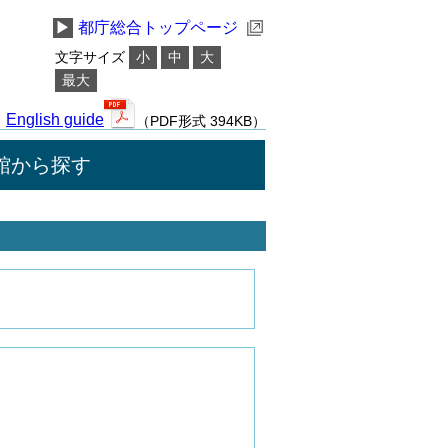
▶
都庁総合トップページ
文字サイズ
小
中
大
最大
English guide
（PDF形式 394KB）
館から探す