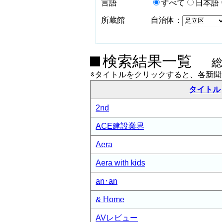
言語
すべて
日本語
所蔵館
自治体：
検索結果一覧
※タイトルをクリックすると、各新
タイトル
2nd
ACE建設業界
Aera
Aera with kids
an･an
& Home
AVレビュー