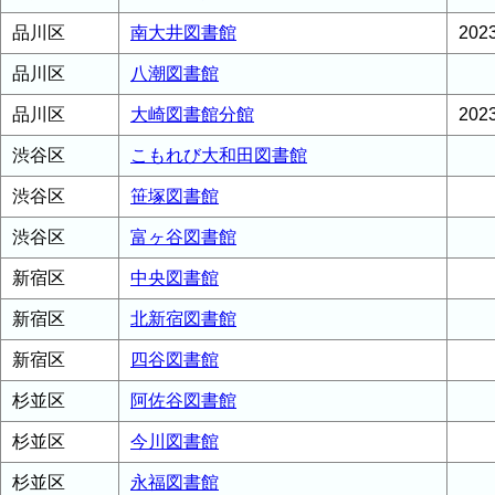
品川区
南大井図書館
20
品川区
八潮図書館
品川区
大崎図書館分館
20
渋谷区
こもれび大和田図書館
渋谷区
笹塚図書館
渋谷区
富ヶ谷図書館
新宿区
中央図書館
新宿区
北新宿図書館
新宿区
四谷図書館
杉並区
阿佐谷図書館
杉並区
今川図書館
杉並区
永福図書館