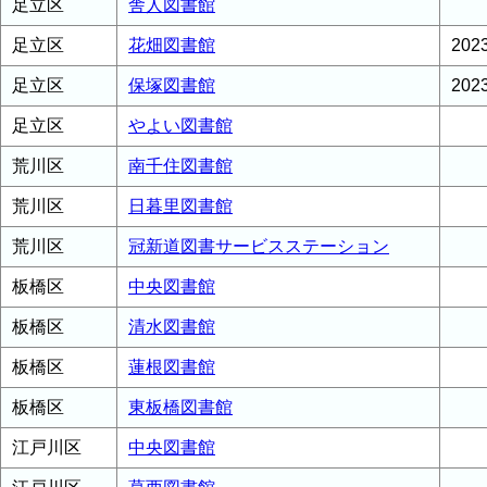
足立区
舎人図書館
足立区
花畑図書館
20
足立区
保塚図書館
20
足立区
やよい図書館
荒川区
南千住図書館
荒川区
日暮里図書館
荒川区
冠新道図書サービスステーション
板橋区
中央図書館
板橋区
清水図書館
板橋区
蓮根図書館
板橋区
東板橋図書館
江戸川区
中央図書館