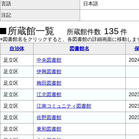
言語
日本語
注記
所蔵館一覧
135
所蔵館件数
件
※図書館名をクリックすると、各図書館の詳細画面に移動しま
自治体
図書館名
保
足立区
中央図書館
20
足立区
伊興図書館
足立区
梅田図書館
足立区
江北図書館
20
足立区
江南コミュニティ図書館
20
足立区
佐野図書館
20
足立区
東和図書館