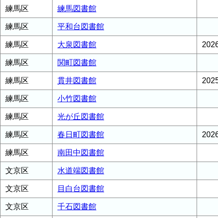
練馬区
練馬図書館
練馬区
平和台図書館
練馬区
大泉図書館
20
練馬区
関町図書館
練馬区
貫井図書館
20
練馬区
小竹図書館
練馬区
光が丘図書館
練馬区
春日町図書館
20
練馬区
南田中図書館
文京区
水道端図書館
文京区
目白台図書館
文京区
千石図書館