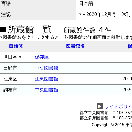
言語
日本語
注記
※－2020年12月号 休刊
所蔵館一覧
4
所蔵館件数
件
※図書館名をクリックすると、各図書館の詳細画面に移動しま
自治体
図書館名
保
世田谷区
保存庫
日野市
中央図書館
江東区
江東図書館
20
調布市
中央図書館
20
▶
サイトポリ
都立中央図書館 〒106-8575
都立多摩図書館 〒185-8520
Copyright © 2015 