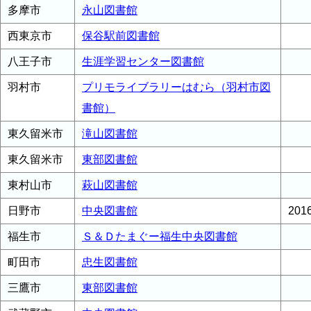
多摩市
永山図書館
西東京市
保谷駅前図書館
八王子市
生涯学習センター図書館
羽村市
プリモライブラリーはむら（羽村市図
書館）
東久留米市
滝山図書館
東久留米市
東部図書館
東村山市
萩山図書館
日野市
中央図書館
20
福生市
Ｓ＆Ｄたまぐー福生中央図書館
町田市
忠生図書館
三鷹市
東部図書館