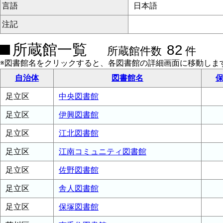
言語
日本語
注記
所蔵館一覧
82
所蔵館件数
件
※図書館名をクリックすると、各図書館の詳細画面に移動しま
自治体
図書館名
保
足立区
中央図書館
足立区
伊興図書館
足立区
江北図書館
足立区
江南コミュニティ図書館
足立区
佐野図書館
足立区
舎人図書館
足立区
保塚図書館