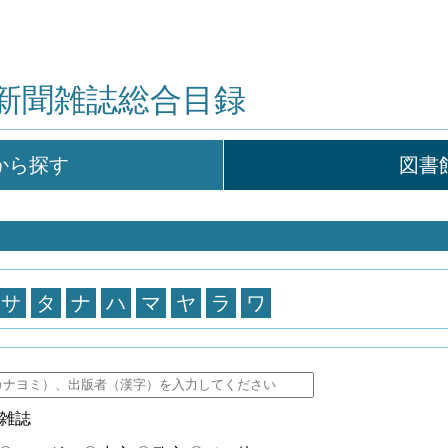
新聞雑誌総合目録
から探す
図書
サ
タ
ナ
ハ
マ
ヤ
ラ
ワ
雑誌