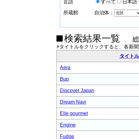
言語
すべて
日本語
所蔵館
自治体：
検索結果一覧
※タイトルをクリックすると、各新
タイト
Aera
Bup
Discover Japan
Dream Navi
Elle gourmet
Engine
Fudge