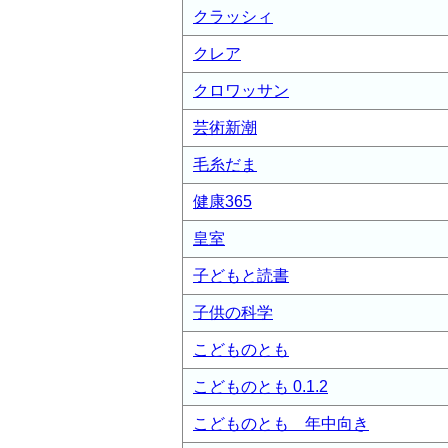
クラッシィ
クレア
クロワッサン
芸術新潮
毛糸だま
健康365
皇室
子どもと読書
子供の科学
こどものとも
こどものとも 0.1.2
こどものとも 年中向き