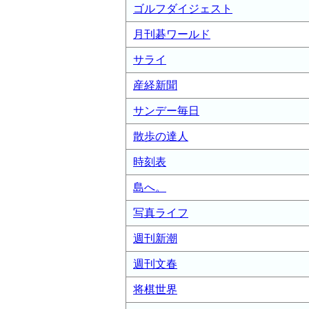
ゴルフダイジェスト
月刊碁ワールド
サライ
産経新聞
サンデー毎日
散歩の達人
時刻表
島へ。
写真ライフ
週刊新潮
週刊文春
将棋世界