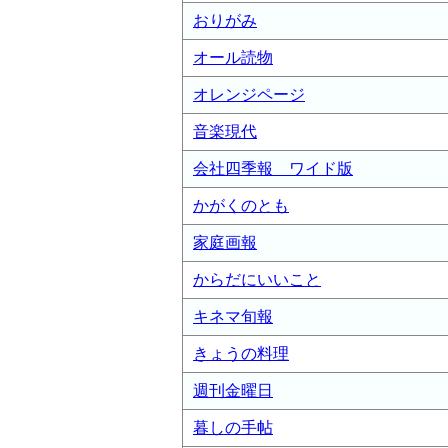
おりがみ
オール読物
オレンジページ
音楽現代
会社四季報 ワイド版
かがくのとも
家庭画報
からだにいいこと
キネマ旬報
きょうの料理
週刊金曜日
暮しの手帖