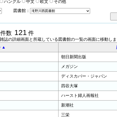
ハングル
中文
欧文
その他
図書館：
121
総件数
件
聞雑誌の詳細画面と所蔵している図書館の一覧の画面に移動しま
ル
朝日新聞出版
メガジン
ディスカバー・ジャパン
四谷大塚
ハースト婦人画報社
新潮社
三栄