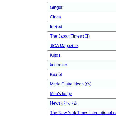
Ginger
Ginza
In Red
The Japan Times (日)
JICA Magazine
Kiitos.
kodomoe
Ku:nel
Marie Claire Idees (仏)
Men's fudge
Newsがわかる
The New York Times International e