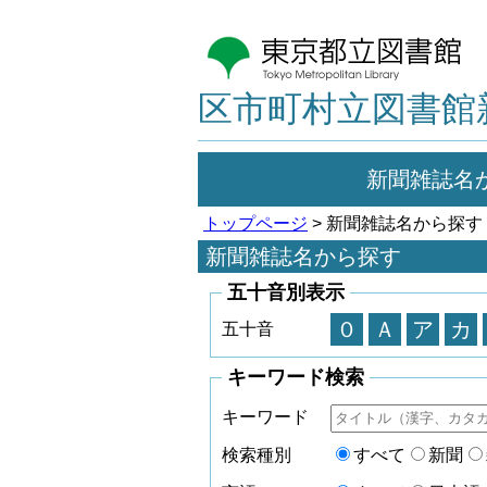
区市町村立図書館
新聞雑誌名
トップページ
> 新聞雑誌名から探す
新聞雑誌名から探す
五十音別表示
０
Ａ
ア
カ
五十音
キーワード検索
キーワード
検索種別
すべて
新聞