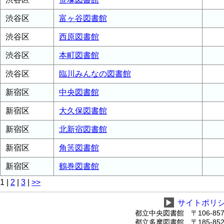
渋谷区
富ヶ谷図書館
渋谷区
西原図書館
渋谷区
本町図書館
渋谷区
臨川みんなの図書館
新宿区
中央図書館
新宿区
大久保図書館
新宿区
北新宿図書館
新宿区
角筈図書館
新宿区
鶴巻図書館
1
|
2
|
3
|
>>
▶
サイトポリ
都立中央図書館 〒106-8575
都立多摩図書館 〒185-8520