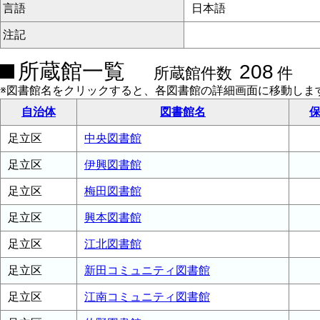
言語
日本語
注記
所蔵館一覧
208
所蔵館件数
件
※図書館名をクリックすると、各図書館の詳細画面に移動しま
自治体
図書館名
保
足立区
中央図書館
足立区
伊興図書館
足立区
梅田図書館
足立区
興本図書館
足立区
江北図書館
足立区
新田コミュニティ図書館
足立区
江南コミュニティ図書館