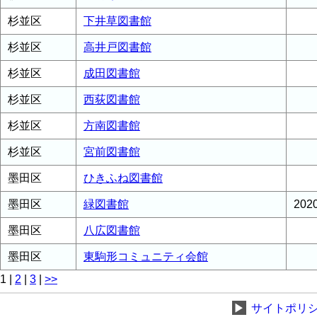
杉並区
下井草図書館
杉並区
高井戸図書館
杉並区
成田図書館
杉並区
西荻図書館
杉並区
方南図書館
杉並区
宮前図書館
墨田区
ひきふね図書館
墨田区
緑図書館
20
墨田区
八広図書館
墨田区
東駒形コミュニティ会館
1
|
2
|
3
|
>>
▶
サイトポリ