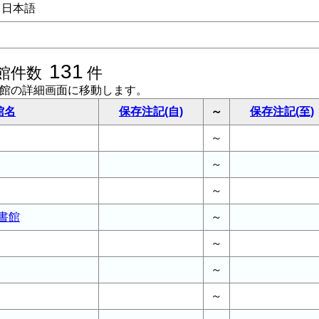
日本語
131
館件数
件
書館の詳細画面に移動します。
館名
保存注記(自)
～
保存注記(至)
～
～
～
書館
～
～
～
～