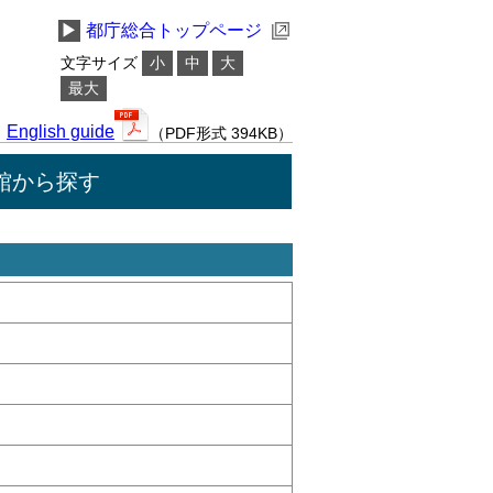
▶
都庁総合トップページ
文字サイズ
小
中
大
最大
English guide
（PDF形式 394KB）
館から探す