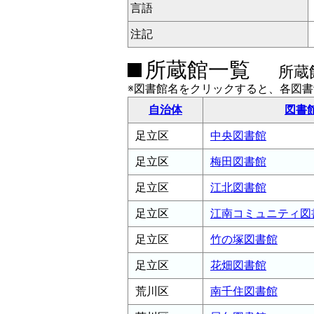
言語
注記
所蔵館一覧
所蔵
※図書館名をクリックすると、各図
自治体
図書
足立区
中央図書館
足立区
梅田図書館
足立区
江北図書館
足立区
江南コミュニティ図
足立区
竹の塚図書館
足立区
花畑図書館
荒川区
南千住図書館