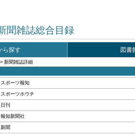
新聞雑誌総合目録
から探す
図書
> 新聞雑誌詳細
スポーツ報知
スポーツホウチ
日刊
報知新聞社
新聞