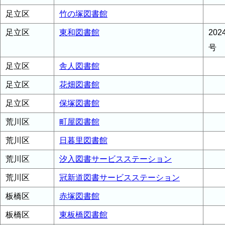
足立区
竹の塚図書館
足立区
東和図書館
20
号
足立区
舎人図書館
足立区
花畑図書館
足立区
保塚図書館
荒川区
町屋図書館
荒川区
日暮里図書館
荒川区
汐入図書サービスステーション
荒川区
冠新道図書サービスステーション
板橋区
赤塚図書館
板橋区
東板橋図書館