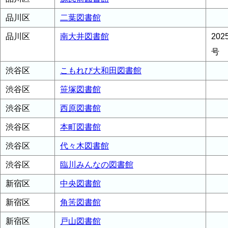
品川区
二葉図書館
品川区
南大井図書館
20
号
渋谷区
こもれび大和田図書館
渋谷区
笹塚図書館
渋谷区
西原図書館
渋谷区
本町図書館
渋谷区
代々木図書館
渋谷区
臨川みんなの図書館
新宿区
中央図書館
新宿区
角筈図書館
新宿区
戸山図書館