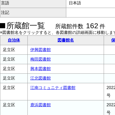
言語
日本語
注記
所蔵館一覧
162
所蔵館件数
件
※図書館名をクリックすると、各図書館の詳細画面に移動しま
自治体
図書館名
保
足立区
伊興図書館
足立区
梅田図書館
足立区
興本図書館
足立区
江北図書館
足立区
江南コミュニティ図書館
20
号
足立区
鹿浜図書館
20
号