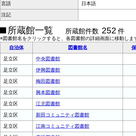
言語
日本語
注記
所蔵館一覧
252
所蔵館件数
件
※図書館名をクリックすると、各図書館の詳細画面に移動しま
自治体
図書館名
保
足立区
中央図書館
足立区
伊興図書館
足立区
梅田図書館
足立区
興本図書館
足立区
江北図書館
足立区
新田コミュニティ図書館
足立区
江南コミュニティ図書館