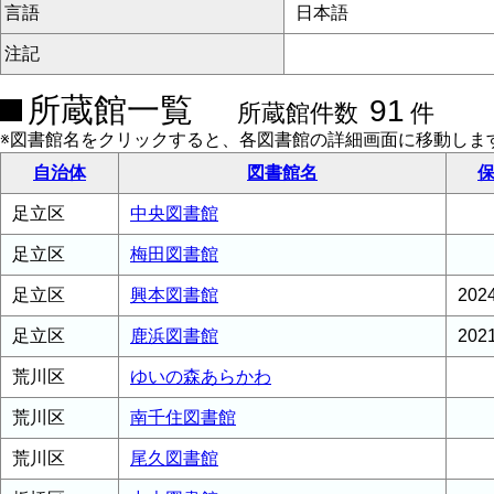
言語
日本語
注記
所蔵館一覧
91
所蔵館件数
件
※図書館名をクリックすると、各図書館の詳細画面に移動しま
自治体
図書館名
保
足立区
中央図書館
足立区
梅田図書館
足立区
興本図書館
20
足立区
鹿浜図書館
20
荒川区
ゆいの森あらかわ
荒川区
南千住図書館
荒川区
尾久図書館