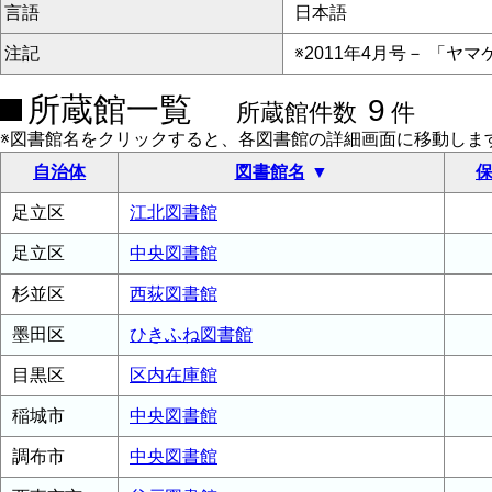
言語
日本語
注記
※2011年4月号－ 「ヤマ
所蔵館一覧
9
所蔵館件数
件
※図書館名をクリックすると、各図書館の詳細画面に移動しま
自治体
図書館名
保
足立区
江北図書館
足立区
中央図書館
杉並区
西荻図書館
墨田区
ひきふね図書館
目黒区
区内在庫館
稲城市
中央図書館
調布市
中央図書館