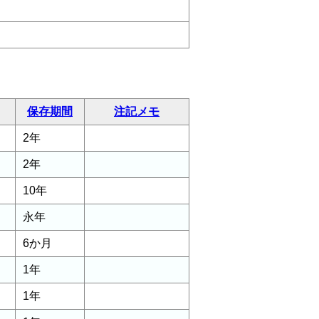
保存期間
注記メモ
2年
2年
10年
永年
6か月
1年
1年