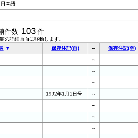
日本語
103
館件数
件
書館の詳細画面に移動します。
名
保存注記(自)
～
保存注記(至)
～
～
～
1992年1月1日号
～
～
～
～