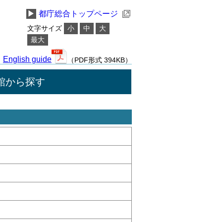
▶
都庁総合トップページ
文字サイズ
小
中
大
最大
English guide
（PDF形式 394KB）
館から探す