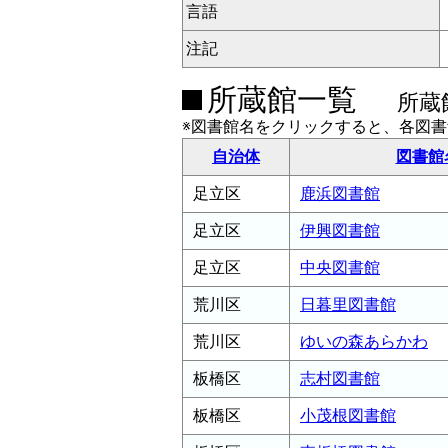
言語
注記
所蔵館一覧
所蔵
※図書館名をクリックすると、各図
自治体
図書館
足立区
鹿浜図書館
足立区
伊興図書館
足立区
中央図書館
荒川区
日暮里図書館
荒川区
ゆいの森あらかわ
板橋区
志村図書館
板橋区
小茂根図書館