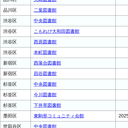
品川区
二葉図書館
渋谷区
中央図書館
渋谷区
こもれび大和田図書館
渋谷区
西原図書館
渋谷区
本町図書館
新宿区
西落合図書館
新宿区
四谷図書館
杉並区
中央図書館
杉並区
今川図書館
杉並区
下井草図書館
墨田区
東駒形コミュニティ会館
20
世田谷区
中央図書館