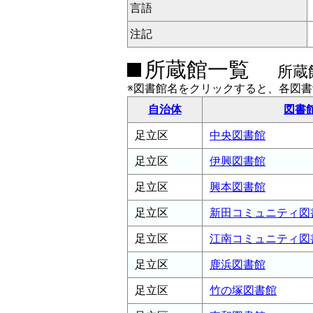
言語
注記
所蔵館一覧
所蔵
※図書館名をクリックすると、各図
自治体
図書
足立区
中央図書館
足立区
伊興図書館
足立区
興本図書館
足立区
新田コミュニティ図
足立区
江南コミュニティ図
足立区
鹿浜図書館
足立区
竹の塚図書館