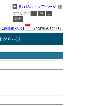
▶
都庁総合トップページ
文字サイズ
小
中
大
最大
English guide
（PDF形式 394KB）
館から探す