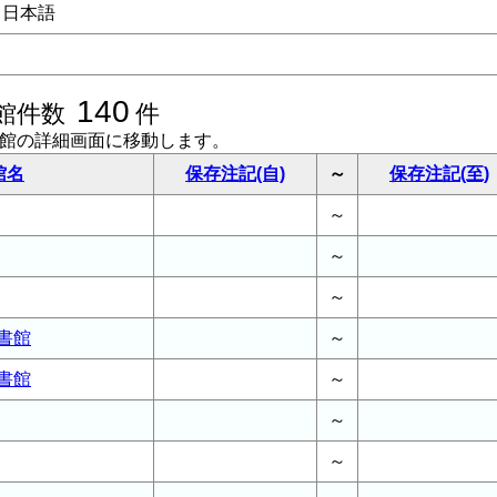
日本語
140
館件数
件
書館の詳細画面に移動します。
館名
保存注記(自)
～
保存注記(至)
～
～
～
書館
～
書館
～
～
～