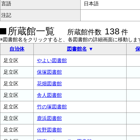
言語
日本語
注記
所蔵館一覧
138
所蔵館件数
件
※図書館名をクリックすると、各図書館の詳細画面に移動しま
自治体
図書館名
保
足立区
やよい図書館
足立区
保塚図書館
足立区
花畑図書館
足立区
舎人図書館
足立区
竹の塚図書館
足立区
鹿浜図書館
足立区
佐野図書館