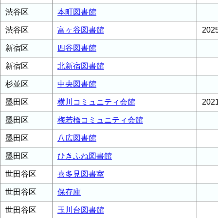
渋谷区
本町図書館
渋谷区
富ヶ谷図書館
20
新宿区
四谷図書館
新宿区
北新宿図書館
杉並区
中央図書館
墨田区
横川コミュニティ会館
20
墨田区
梅若橋コミュニティ会館
墨田区
八広図書館
墨田区
ひきふね図書館
世田谷区
喜多見図書室
世田谷区
保存庫
世田谷区
玉川台図書館