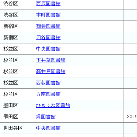
渋谷区
西原図書館
渋谷区
本町図書館
新宿区
鶴巻図書館
新宿区
四谷図書館
杉並区
中央図書館
杉並区
下井草図書館
杉並区
高井戸図書館
杉並区
西荻図書館
杉並区
方南図書館
墨田区
ひきふね図書館
墨田区
緑図書館
20
世田谷区
中央図書館