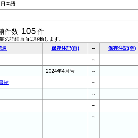
日本語
105
館件数
件
書館の詳細画面に移動します。
館名
保存注記(自)
～
保存注記(至)
～
2024年4月号
～
書館
～
～
～
～