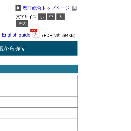
▶
都庁総合トップページ
文字サイズ
小
中
大
最大
English guide
（PDF形式 394KB）
館から探す