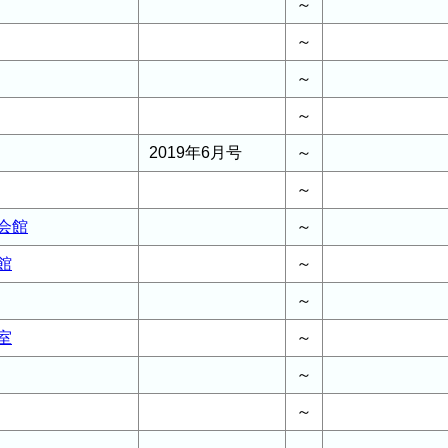
～
～
～
～
2019年6月号
～
～
会館
～
館
～
～
室
～
～
～