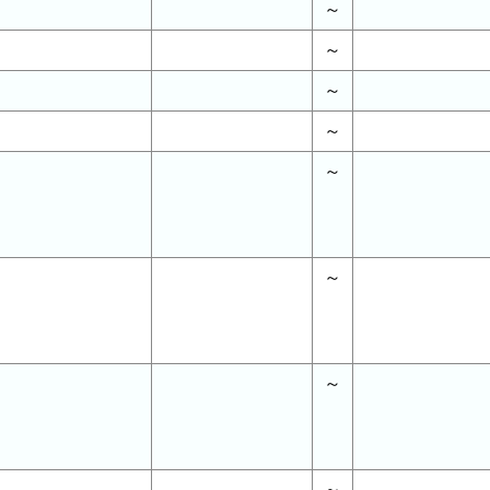
～
～
～
～
～
～
～
～