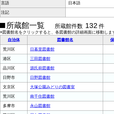
言語
日本語
注記
所蔵館一覧
132
所蔵館件数
件
※図書館名をクリックすると、各図書館の詳細画面に移動しま
自治体
図書館名
保
荒川区
日暮里図書館
港区
三田図書館
品川区
源氏前図書館
日野市
日野図書館
文京区
大塚公園みどりの図書室
荒川区
南千住図書館
多摩市
永山図書館