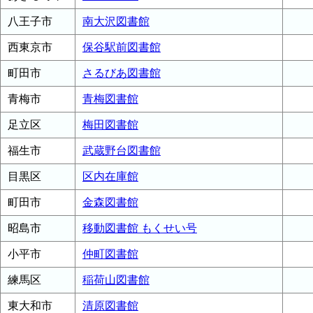
八王子市
南大沢図書館
西東京市
保谷駅前図書館
町田市
さるびあ図書館
青梅市
青梅図書館
足立区
梅田図書館
福生市
武蔵野台図書館
目黒区
区内在庫館
町田市
金森図書館
昭島市
移動図書館 もくせい号
小平市
仲町図書館
練馬区
稲荷山図書館
東大和市
清原図書館