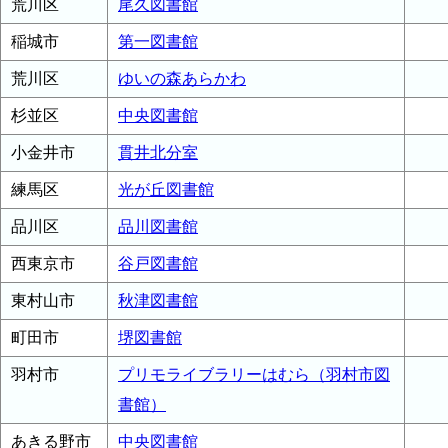
荒川区
尾久図書館
稲城市
第一図書館
荒川区
ゆいの森あらかわ
杉並区
中央図書館
小金井市
貫井北分室
練馬区
光が丘図書館
品川区
品川図書館
西東京市
谷戸図書館
東村山市
秋津図書館
町田市
堺図書館
羽村市
プリモライブラリーはむら（羽村市図
書館）
あきる野市
中央図書館