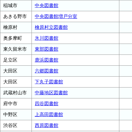
稲城市
中央図書館
あきる野市
中央図書館増戸分室
檜原村
檜原村立図書館
奥多摩町
氷川図書館
東久留米市
東部図書館
足立区
鹿浜図書館
大田区
六郷図書館
大田区
下丸子図書館
武蔵村山市
中藤地区図書館
府中市
四谷図書館
中野区
上高田図書館
渋谷区
西原図書館