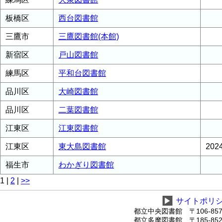
板橋区
西台図書館
三鷹市
三鷹図書館(本館)
新宿区
戸山図書館
練馬区
平和台図書館
品川区
大崎図書館
品川区
二葉図書館
江東区
江東図書館
江東区
東大島図書館
20
福生市
わかぎり図書館
1
|
2
|
>>
▶
サイトポリ
都立中央図書館 〒106-8575
都立多摩図書館 〒185-8520