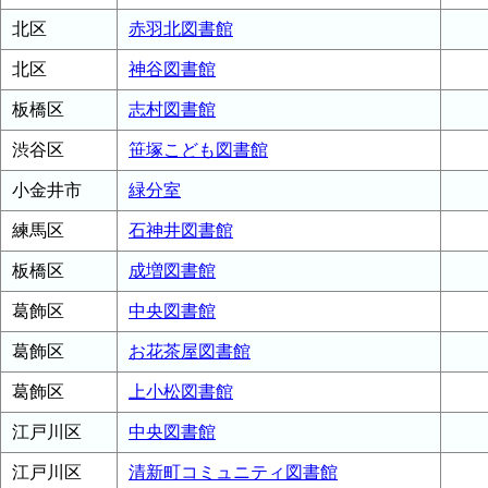
北区
赤羽北図書館
北区
神谷図書館
板橋区
志村図書館
渋谷区
笹塚こども図書館
小金井市
緑分室
練馬区
石神井図書館
板橋区
成増図書館
葛飾区
中央図書館
葛飾区
お花茶屋図書館
葛飾区
上小松図書館
江戸川区
中央図書館
江戸川区
清新町コミュニティ図書館