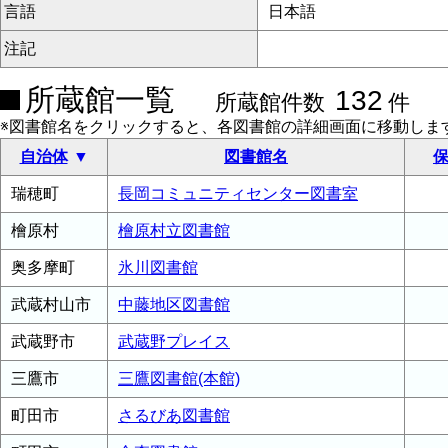
言語
日本語
注記
所蔵館一覧
132
所蔵館件数
件
※図書館名をクリックすると、各図書館の詳細画面に移動しま
自治体
図書館名
保
瑞穂町
長岡コミュニティセンター図書室
檜原村
檜原村立図書館
奥多摩町
氷川図書館
武蔵村山市
中藤地区図書館
武蔵野市
武蔵野プレイス
三鷹市
三鷹図書館(本館)
町田市
さるびあ図書館