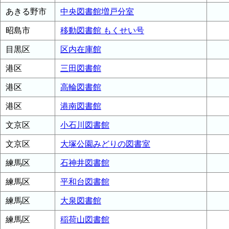
あきる野市
中央図書館増戸分室
昭島市
移動図書館 もくせい号
目黒区
区内在庫館
港区
三田図書館
港区
高輪図書館
港区
港南図書館
文京区
小石川図書館
文京区
大塚公園みどりの図書室
練馬区
石神井図書館
練馬区
平和台図書館
練馬区
大泉図書館
練馬区
稲荷山図書館