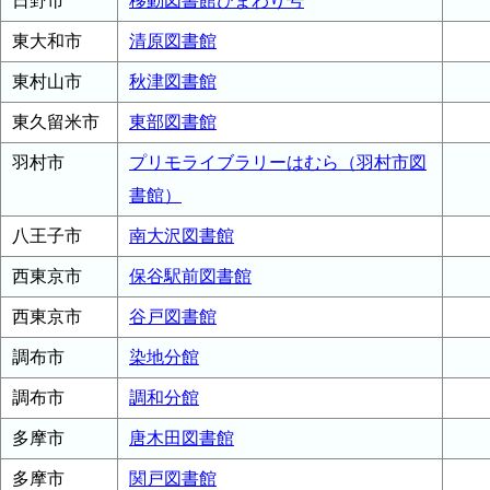
日野市
移動図書館ひまわり号
東大和市
清原図書館
東村山市
秋津図書館
東久留米市
東部図書館
羽村市
プリモライブラリーはむら（羽村市図
書館）
八王子市
南大沢図書館
西東京市
保谷駅前図書館
西東京市
谷戸図書館
調布市
染地分館
調布市
調和分館
多摩市
唐木田図書館
多摩市
関戸図書館