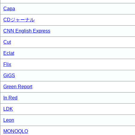
Capa
CDジャーナル
CNN English Express
Cut
Eclat
Flix
GiGS
Green Report
In Red
LDK
Leon
MONOQLO