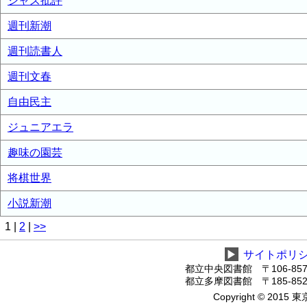
ジャズ批評
週刊新潮
週刊読書人
週刊文春
自由民主
ジュニアエラ
趣味の園芸
将棋世界
小説新潮
1
|
2
|
>>
▶
サイトポリ
都立中央図書館 〒106-8575
都立多摩図書館 〒185-8520
Copyright © 2015 