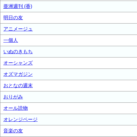
亜洲週刊 (香)
明日の友
アニメージュ
一個人
いぬのきもち
オーシャンズ
オズマガジン
おとなの週末
おりがみ
オール読物
オレンジページ
音楽の友