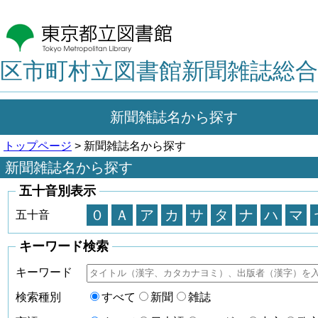
区市町村立図書館新聞雑誌総合
新聞雑誌名から探す
トップページ
> 新聞雑誌名から探す
新聞雑誌名から探す
五十音別表示
０
Ａ
ア
カ
サ
タ
ナ
ハ
マ
五十音
キーワード検索
キーワード
検索種別
すべて
新聞
雑誌