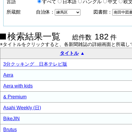
言語
すべて
日本語
ハングル
中文
欧
所蔵館
自治体：
図書館：
検索結果一覧
182
総件数
件
※タイトルをクリックすると、各新聞雑誌の詳細画面と所蔵し
タイトル
3分クッキング 日本テレビ版
Aera
Aera with kids
& Premium
Asahi Weekly (日)
BikeJIN
Brutus