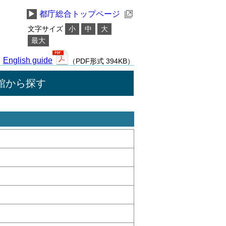
▶
都庁総合トップページ
文字サイズ
小
中
大
最大
English guide
（PDF形式 394KB）
館から探す