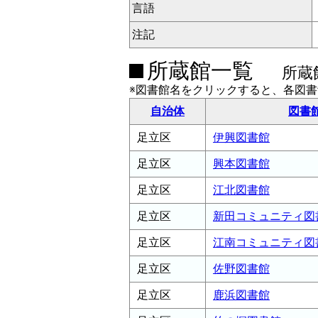
言語
注記
所蔵館一覧
所蔵
※図書館名をクリックすると、各図
自治体
図書
足立区
伊興図書館
足立区
興本図書館
足立区
江北図書館
足立区
新田コミュニティ図
足立区
江南コミュニティ図
足立区
佐野図書館
足立区
鹿浜図書館