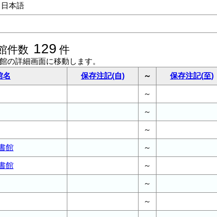
日本語
129
館件数
件
書館の詳細画面に移動します。
館名
保存注記(自)
～
保存注記(至)
～
～
～
書館
～
書館
～
～
～