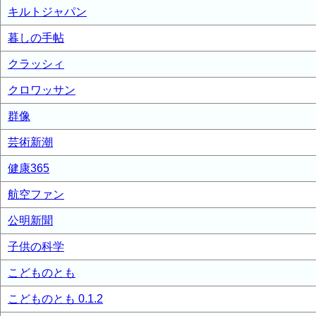
キルトジャパン
暮しの手帖
クラッシィ
クロワッサン
群像
芸術新潮
健康365
航空ファン
公明新聞
子供の科学
こどものとも
こどものとも 0.1.2