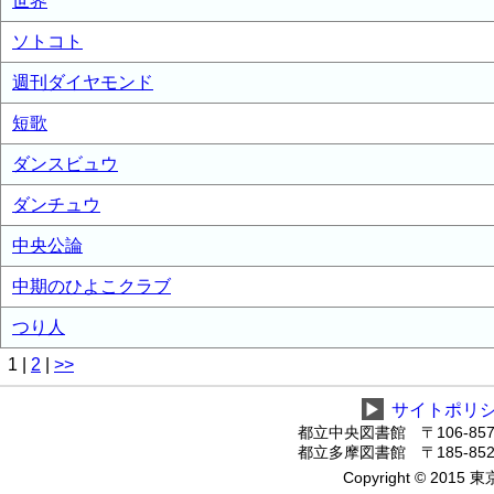
世界
ソトコト
週刊ダイヤモンド
短歌
ダンスビュウ
ダンチュウ
中央公論
中期のひよこクラブ
つり人
1
|
2
|
>>
▶
サイトポリ
都立中央図書館 〒106-8575
都立多摩図書館 〒185-8520
Copyright © 2015 