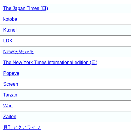
The Japan Times (日)
kotoba
Ku:nel
LDK
Newsがわかる
The New York Times International edition (日)
Popeye
Screen
Tarzan
Wan
Zaiten
月刊アクアライフ