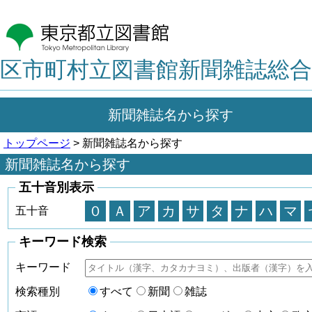
区市町村立図書館新聞雑誌総合
新聞雑誌名から探す
トップページ
> 新聞雑誌名から探す
新聞雑誌名から探す
五十音別表示
０
Ａ
ア
カ
サ
タ
ナ
ハ
マ
五十音
キーワード検索
キーワード
検索種別
すべて
新聞
雑誌