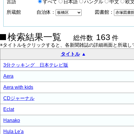
言語
すべて
日本語
ハングル
中文
欧
所蔵館
自治体：
図書館：
検索結果一覧
163
総件数
件
※タイトルをクリックすると、各新聞雑誌の詳細画面と所蔵し
タイトル
3分クッキング 日本テレビ版
Aera
Aera with kids
CDジャーナル
Eclat
Hanako
Hula Le'a