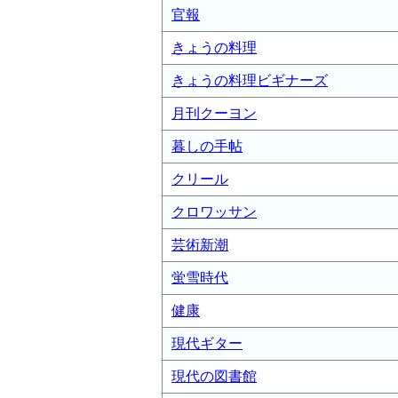
官報
きょうの料理
きょうの料理ビギナーズ
月刊クーヨン
暮しの手帖
クリール
クロワッサン
芸術新潮
蛍雪時代
健康
現代ギター
現代の図書館