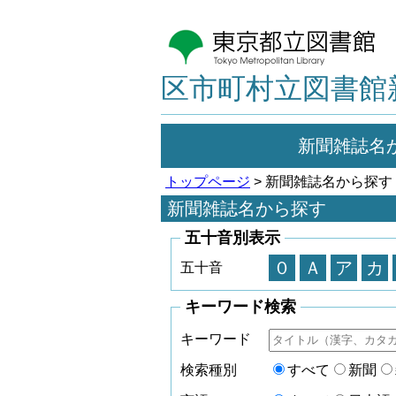
区市町村立図書館
新聞雑誌名
トップページ
> 新聞雑誌名から探す
新聞雑誌名から探す
五十音別表示
０
Ａ
ア
カ
五十音
キーワード検索
キーワード
検索種別
すべて
新聞