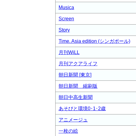
Musica
Screen
Story
Time. Asia edition (シンガポール)
月刊WiLL
月刊アクアライフ
朝日新聞 [東京]
朝日新聞 縮刷版
朝日中高生新聞
あそびと環境0･1･2歳
アニメージュ
一枚の絵