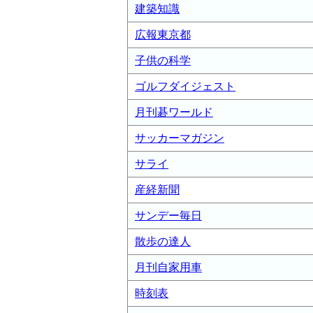
建築知識
広報東京都
子供の科学
ゴルフダイジェスト
月刊碁ワールド
サッカーマガジン
サライ
産経新聞
サンデー毎日
散歩の達人
月刊自家用車
時刻表