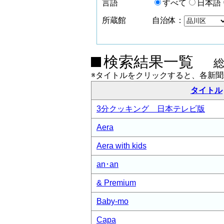
言語
すべて
日本語
所蔵館
自治体：
検索結果一覧
※タイトルをクリックすると、各新
タイトル
3分クッキング 日本テレビ版
Aera
Aera with kids
an･an
& Premium
Baby-mo
Capa