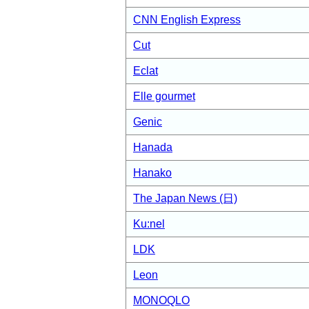
CNN English Express
Cut
Eclat
Elle gourmet
Genic
Hanada
Hanako
The Japan News (日)
Ku:nel
LDK
Leon
MONOQLO