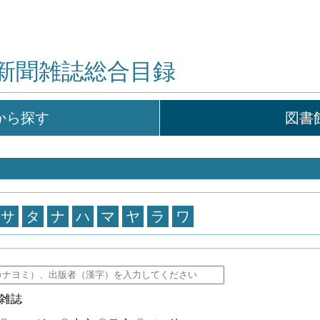
新聞雑誌総合目録
から探す
図書
サ
タ
ナ
ハ
マ
ヤ
ラ
ワ
雑誌