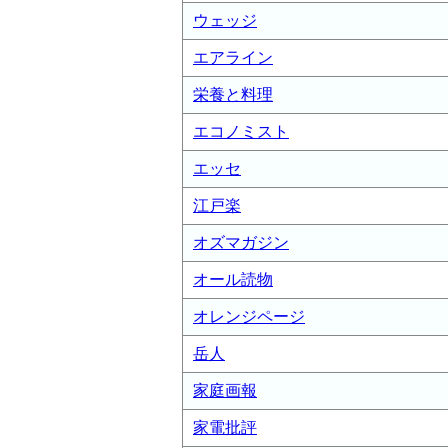
ウェッジ
エアライン
栄養と料理
エコノミスト
エッセ
江戸楽
オズマガジン
オール読物
オレンジページ
岳人
家庭画報
家電批評