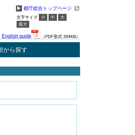
▶
都庁総合トップページ
文字サイズ
小
中
大
最大
English guide
（PDF形式 394KB）
館から探す